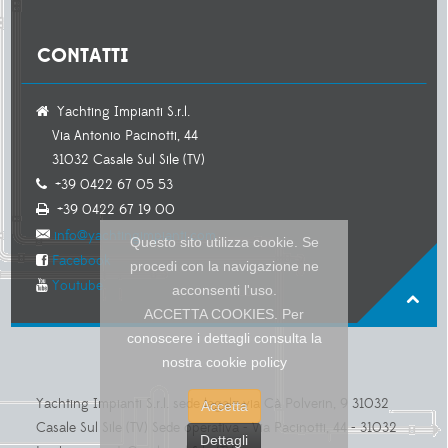
CONTATTI
Yachting Impianti S.r.l.
Via Antonio Pacinotti, 44
31032 Casale Sul Sile (TV)
+39 0422 67 05 53
+39 0422 67 19 00
info@yachtingimpianti.com
Questo sito utilizza cookie. Se
Facebook
procedi con la navigazione ne
Youtube
acconsenti l'uso.
ACCETTA COOKIES. Per
conoscere i dettagli consulta la
nostra cookie policy
Yachting Impianti S.r.l. sede legale via Cà Polverin, 9 31032
Accetta
Casale Sul Sile (TV) Sede operativa - Via Pacinotti, 44 - 31032
Dettagli