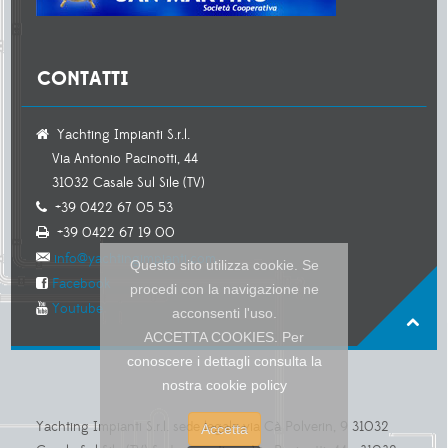
CONTATTI
Yachting Impianti S.r.l.
Via Antonio Pacinotti, 44
31032 Casale Sul Sile (TV)
+39 0422 67 05 53
+39 0422 67 19 00
info@yachtingimpianti.com
Questo sito utilizza cookie. Se
Facebook
procedi con la navigazione ne
Youtube
acconsenti l'uso.
ACCETTA COOKIES. Per
conoscere i dettagli consulta la
nostra cookie policy
Yachting Impianti S.r.l. sede legale via Cà Polverin, 9 31032
Accetta